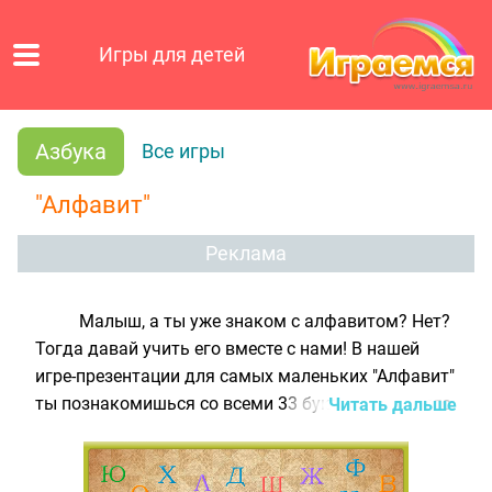
Игры для детей
Азбука
Все игры
"Алфавит"
Реклама
Малыш, а ты уже знаком с алфавитом? Нет?
Тогда давай учить его вместе с нами! В нашей
игре-презентации для самых маленьких "Алфавит"
ты познакомишься со всеми 33 буквами русского
Читать дальше
алфавита, запомнишь их правильное написание и
произношение, узнаешь, в каких словах они
используются. Внизу экрана расположены