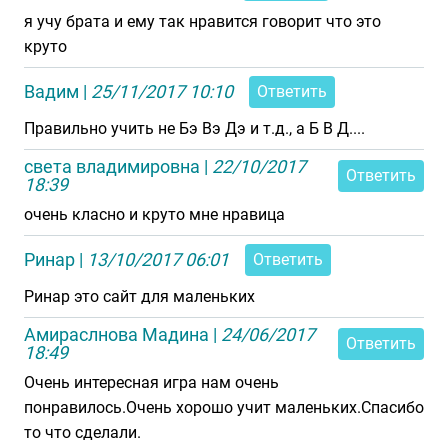
я учу брата и ему так нравится говорит что это
круто
Вадим
|
25/11/2017 10:10
Ответить
Правильно учить не Бэ Вэ Дэ и т.д., а Б В Д....
света владимировна
|
22/10/2017
Ответить
18:39
очень класно и круто мне нравица
Ринар
|
13/10/2017 06:01
Ответить
Ринар это сайт для маленьких
Амираслнова Мадина
|
24/06/2017
Ответить
18:49
Очень интересная игра нам очень
понравилось.Очень хорошо учит маленьких.Спасибо
то что сделали.