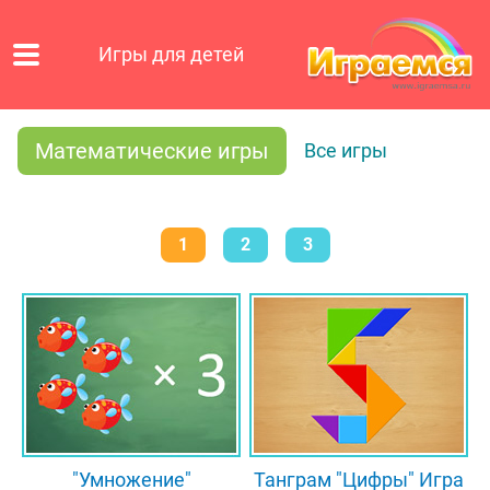
Игры для детей
Математические игры
Все игры
1
2
3
"Умножение"
Танграм "Цифры" Игра