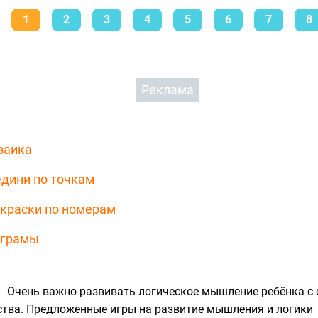
1
2
3
4
5
6
7
8
Реклама
заика
дини по точкам
краски по номерам
нграмы
Очень важно развивать логическое мышление ребёнка с
ства. Предложенные игры на развитие мышления и логики