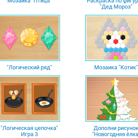
Мозаика "Птица"
Раскраска по фигу
"Дед Мороз"
"Логический ряд"
Мозаика "Котик"
"Логическая цепочка"
Дополни рисуно
Игра 3
"Новогодняя ёлка