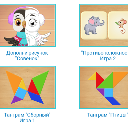
Дополни рисунок
"Противоположнос
"Совёнок"
Игра 2
Танграм "Сборный"
Танграм "Птицы
Игра 1