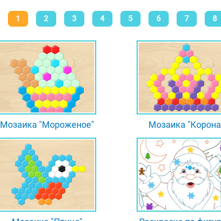
1
2
3
4
5
6
7
8
Мозаика "Мороженое"
Мозаика "Корона