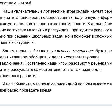
огут вам в этом!
Наши увлекательные
логические игры онлайн
научат реб
внивать, анализировать, сопоставлять полученную инфор
акже устанавливать простые закономерности. В дальнейш
ние логически мыслить и рассуждать пригодится ребёнку 
ько при решении школьных задач, но и поможет в сложных
ненных ситуациях.
Занимательные бесплатные
игры на мышление
обучат ре
елять главное, обобщать и делать соответствующие
заключения. Постепенно наши игры разовьют у ребёнка у
ать и рассуждать самостоятельно, что так важно для
моничного развития.
И не забывайте, что помимо очевидной пользы вместе с 
прекрасно проведёте время!