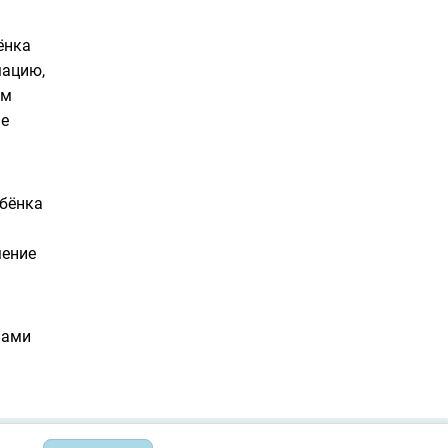
ёнка
мацию,
ем
не
бёнка
мение
нами