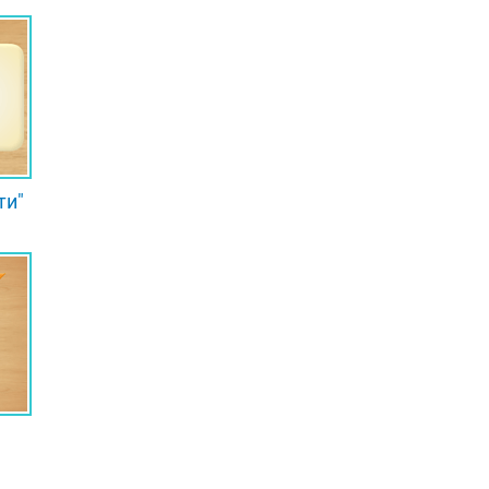
ти"
"