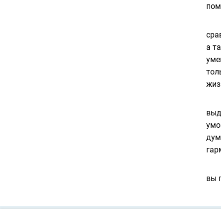
пом
сра
а т
уме
тол
жиз
выд
умо
дум
гар
вы 