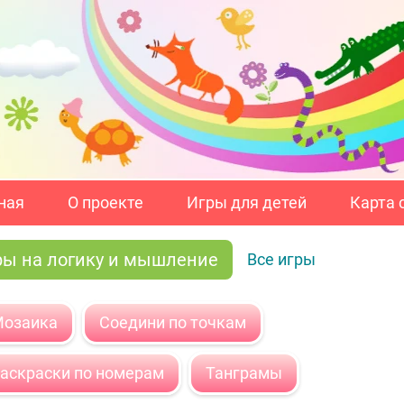
ная
О проекте
Игры для детей
Карта 
ры на логику и мышление
Все игры
озаика
Соедини по точкам
аскраски по номерам
Танграмы