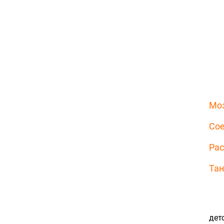
Мо
Сое
Рас
Та
дет