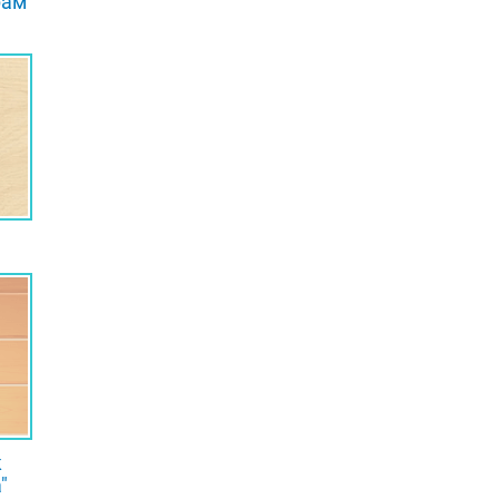
рам
к
"