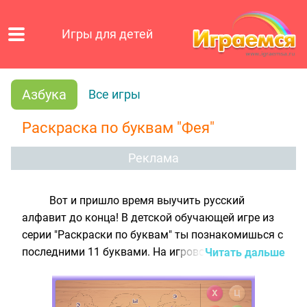
Игры для детей
Азбука
Все игры
Раскраска по буквам "Фея"
Реклама
Вот и пришло время выучить русский
алфавит до конца! В детской обучающей игре из
серии "Раскраски по буквам" ты познакомишься с
последними 11 буквами. На игровом поле
Читать дальше
расположена чёрно-белая картинка с
изображением цветочной феи. Твоя задача -
раскрасить все участки рисунка подходящими