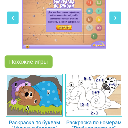
цветами в зависимости от того, какая буква на
них изображена. Подбирай цвета внимательно,
‹
›
ведь если хоть одна область будет раскрашена
неправильно, тебе не удастся пройти игру. Скорее
приступай к заданию, и помни, что в эту игру
можно играть также на планшете и мобильном
телефоне!
Похожие игры
Раскраска по буквам
Раскраска по номерам