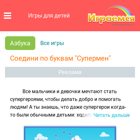
Игры для детей
Азбука
Все игры
Соедини по буквам "Супермен"
Реклама
Все мальчики и девочки мечтают стать
супергероями, чтобы делать добро и помогать
людям! А ты знаешь, что даже супергерои когда-
то были обычными детьми: ходили в школу, часто
Читать дальше
не слушались маму и иногда получали плохие
оценки? Но в один прекрасный момент им
захотелось сделать мир лучше, и добрый Чародей