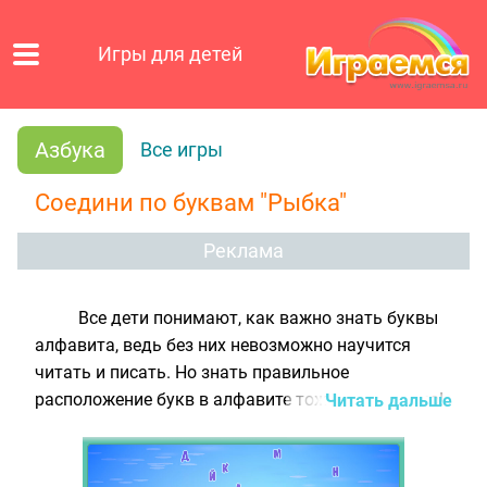
Игры для детей
Азбука
Все игры
Соедини по буквам "Рыбка"
Реклама
Все дети понимают, как важно знать буквы
алфавита, ведь без них невозможно научится
читать и писать. Но знать правильное
расположение букв в алфавите тоже необходимо!
Читать дальше
Слова в словарях, имена в телефонных книгах или
классных журналах, а также многие другие
текстовые данные часто располагаются в