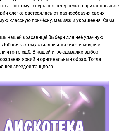
лось. Поэтому теперь она нетерпеливо пританцовывает
рби слегка растерялась от разнообразия своих
амую классную причёску, макияж и украшения! Сама
жешь нашей красавице! Выбери для неё удачную
ь. Добавь к этому стильный макияж и модные
или что-то ещё. В нашей игре-одевалке выбор
создавая яркий и оригинальный образ. Тогда
тоящей звездой танцпола!