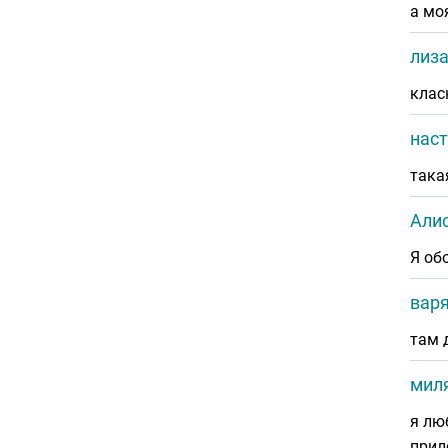
а мо
лиз
клас
наст
така
Алис
Я обо
вар
там 
миля
я лю
прил