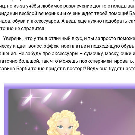
яц, но из-за учёбы любимое развлечение долго откладыва
жидании весёлой вечеринки и очень ждёт твоей помощи! Ба
ядов, обуви и аксессуаров. А ведь ещё нужно подобрать с
 точно не справится.
Уверены, что у тебя отличный вкус, и ты запросто помо
ческу и цвет волос, эффектное платье и подходящую обув
ашения. Не забудь про аксессуары – сумочку, маску, очки 
таточно большой, так что можешь поэкспериментировать, 
савица Барби точно придёт в восторг! Ведь она будет нас