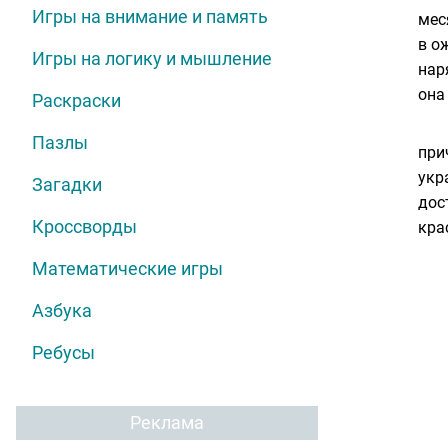
Игры на внимание и память
мес
в о
Игры на логику и мышление
нар
она
Раскраски
Пазлы
при
укр
Загадки
дос
Кроссворды
кра
Математические игры
Азбука
Ребусы
Реклама