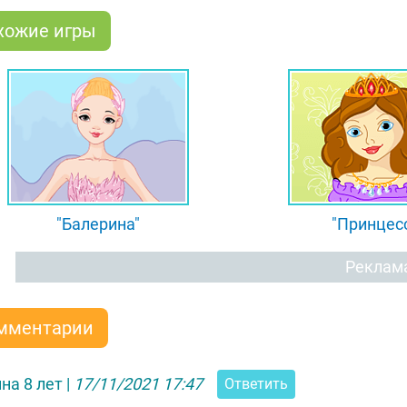
хожие игры
"Балерина"
"Принцес
Реклам
мментарии
на 8 лет
|
17/11/2021 17:47
Ответить