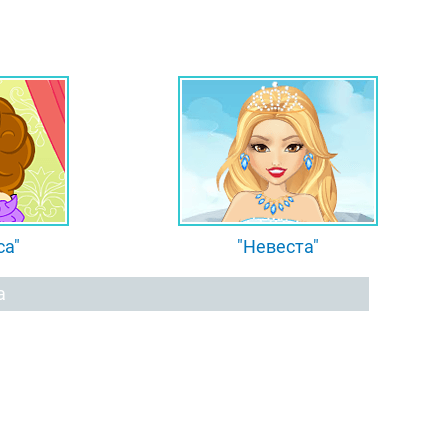
са"
"Невеста"
а