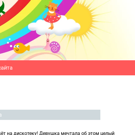
сайта
а
дёт на дискотеку! Девушка мечтала об этом целый