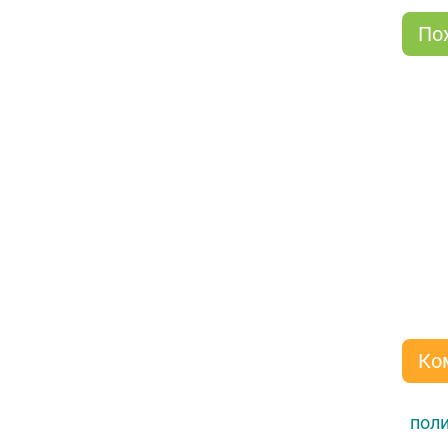
По
Ко
поли