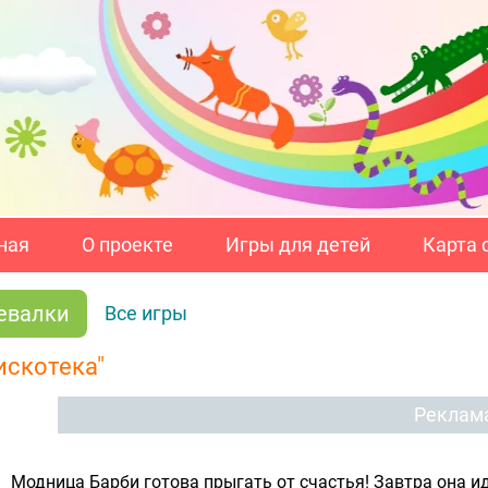
ная
О проекте
Игры для детей
Карта 
евалки
Все игры
искотека"
Реклам
Модница Барби готова прыгать от счастья! Завтра она и