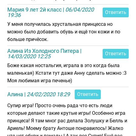
Мария 9 лет 2й класс
|
06/04/2020
Ответить
19:36
У меня получилась хрустальная принцесса но
можно было добавить обувь и ещё тон кожи и по
больше причёсок.
Алина Из Холодного Питера
|
Ответить
14/03/2020 12:25
Боже какая ностальгия, играла в это когда была
маленькая) Кстати тут даже Анну сделать можно :3
Моя любимая игра печенье)
Алина
|
24/02/2020 18:29
Ответить
Супир игра! Просто очень рада что есть люди
которые делают такие крутые игры! Особенно игра
принцеса! Я там мног рас делала Золушку и Белль и
Ариель! Моему брату Антоше понравилось! Жалко
что нет обуви и памады ! А так все Супир! Ещё рас