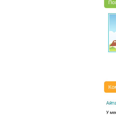
По
Ко
Айта
У ме