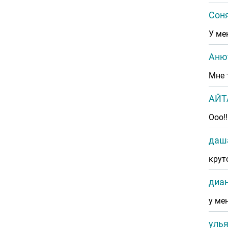
Соня
У ме
Анют
Мне 
АЙ
Ооо!
даш
крут
диан
у ме
уль