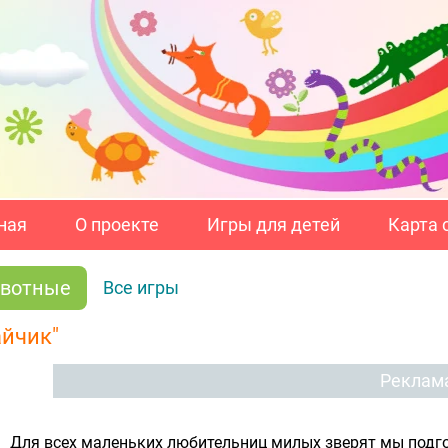
ная
О проекте
Игры для детей
Карта 
вотные
Все игры
айчик"
Реклам
Для всех маленьких любительниц милых зверят мы подго