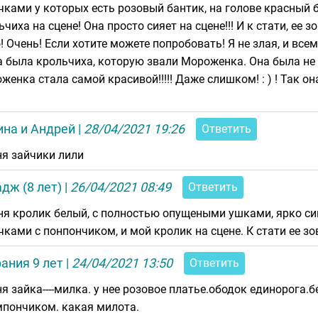
чками у которых есть розовый бантик, на голове красный б
ьчиха на сцене! Она просто сияет на сцене!!! И к стати, е
! Очень! Если хотите можете попробовать! Я не злая, и все
 была крольчиха, которую звали Мороженка. Она была не о
енка стала самой красивой!!!!! Даже слишком! : ) ! Так она ж
ина и Андрей
|
28/04/2021 19:26
Ответить
ня зайчики лили
дж (8 лет)
|
26/04/2021 08:49
Ответить
ня кролик белый, с полностью опущеными ушками, ярко син
чками с понпончиком, и мой кролик на сцене. К стати ее з
ания 9 лет
|
24/04/2021 13:50
Ответить
ня зайка----милка. у нее розовое платье.ободок единорога
мпончиком. какая милота.