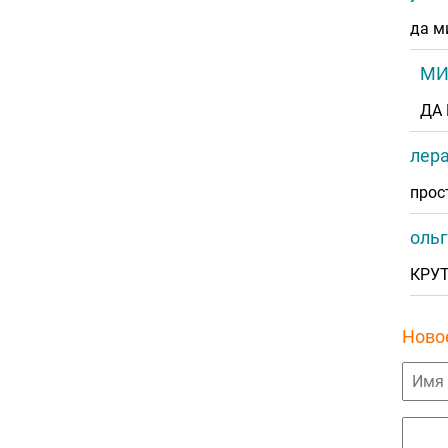
да м
МИ
ДА
лер
прос
ольг
КРУ
Ново