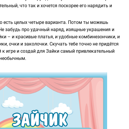
ельный, что так и хочется поскорее его нарядить и
о есть целых четыре варианта. Потом ты можешь
 Не забудь про удачный наряд, изящные украшения и
йки – и красивые платья, и удобные комбинезончики, и
и, очки и заколочки. Скучать тебе точно не придётся
ай к игре и создай для Зайки самый привлекательный
 необычным.