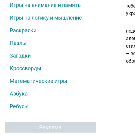
Игры на внимание и память
теб
укр
Игры на логику и мышление
Раскраски
под
эле
Пазлы
сти
– в
Загадки
обр
Кроссворды
Математические игры
Азбука
Ребусы
Реклама