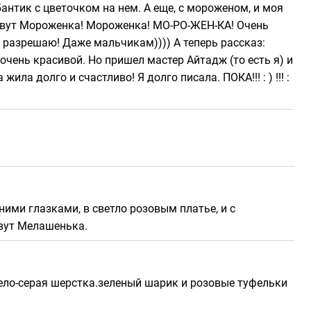
антик с цветочком на нем. А еще, с мороженом, и моя
е зовут Мороженка! Мороженка! МО-РО-ЖЕН-КА! Очень
м разрешаю! Даже мальчикам)))) А теперь рассказ:
чень красивой. Но пришел мастер Айтадж (то есть я) и
ила долго и счастливо! Я долго писала. ПОКА!!! : ) !!! :
ими глазками, в светло розовым платье, и с
овут Мелашенька.
.бело-серая шерстка.зеленый шарик и розовые туфельки