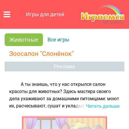
Игры для детей
Животные
Все игры
Зоосалон "Слонёнок"
Реклама
А ты знаешь, что у нас открылся салон
красоты для животных? Здесь мастера своего
дела ухаживают за домашними питомцами: моют
их, расчесывают, сушат и укладывают шёрстку
Читать дальше
феном. Ведь животные, как и люди, тоже хотят
выглядеть красиво! А их шёрстка после
посещения такого салона становится ещё более