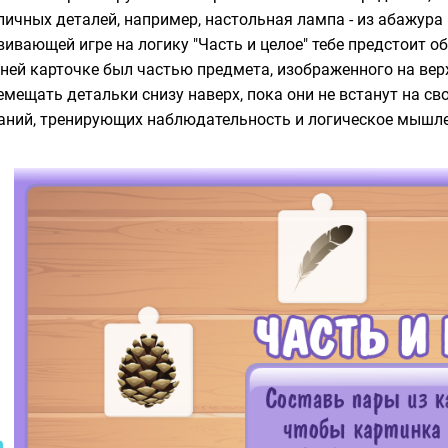
личных деталей, например, настольная лампа - из абажура и
вивающей игре на логику "Часть и целое" тебе предстоит о
ней карточке был частью предмета, изображенного на вер
емещать детальки снизу наверх, пока они не встанут на сво
аний, тренирующих наблюдательность и логическое мышле