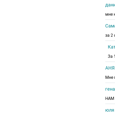
дани
мне 
Сама
за 2
Ка
За 
АНЯ
Мне 
гена
НАМ 
юля