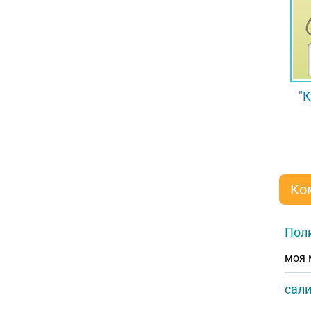
"К
Ко
Пол
моя 
сал