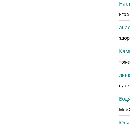
Наст
игра
ана
здор
Кам
тоже
лин
супе
Бод
Мне 
Юля