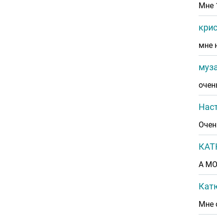
Мне 
кри
мне 
муз
очен
Нас
Очен
КА
А М
Кат
Мне 