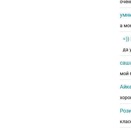
очен
умн
а мо
=))
да 
саш
мой 
Айк
хоро
Роз
клас