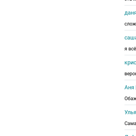
дан
слож
саш
я вс
кри
веро
Аня
Обаж
Улья
Сама