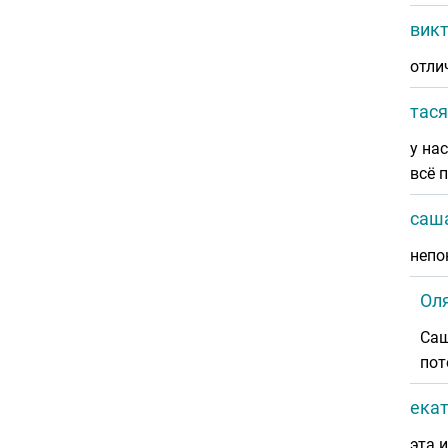
викт
отли
тася
у на
всё 
саш
непо
Ол
Саш
пот
екат
эта 