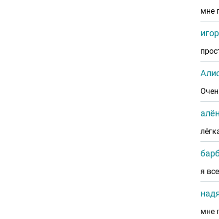
мне 
игор
прос
Али
Очен
алё
лёгк
бар
я вс
надя
мне 