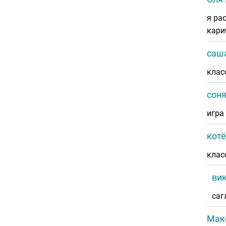
я ра
кари
саш
клас
сон
игра
котё
клас
ви
саг
Мак