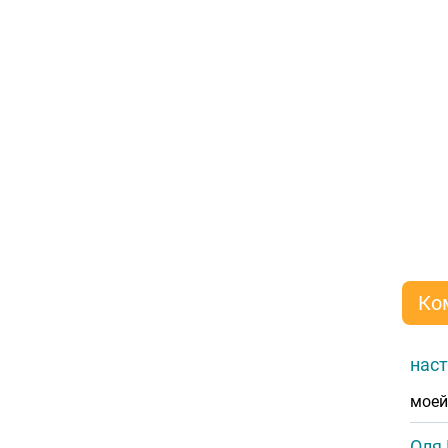
Ко
наст
моей
Оля