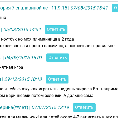
ория 7 спалавиной лет 11.9.15
|
07/08/2015 15:41
О
чно
|
05/08/2015 14:54
Ответить
с ноутбук но моя плимянница в 2 года
показывает а я просто нажимаю, а показывает правильно
а
|
04/08/2015 15:01
Ответить
нятная игра
я
|
29/12/2015 10:18
Ответить
а я тебе скажу как играть ты видишь жирафа.Вот напри
ом каричневый потом зелёный. А дальше сама.
ерина(**лет)
|
07/07/2015 13:19
Ответить
игра для маленьких! для детей около 4-7 лет играть в эту иг