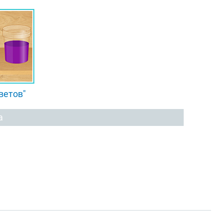
ветов"
а