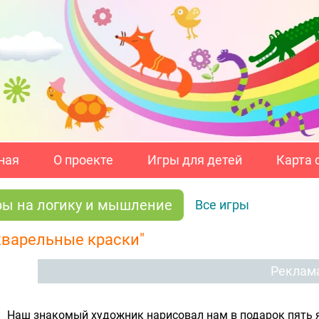
ная
О проекте
Игры для детей
Карта 
ры на логику и мышление
Все игры
кварельные краски"
Реклам
Наш знакомый художник нарисовал нам в подарок пять я