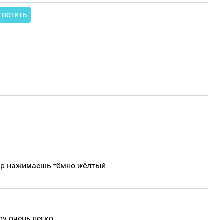
тветить
мер нажимаешь тёмно жёлтый
ру очень легко