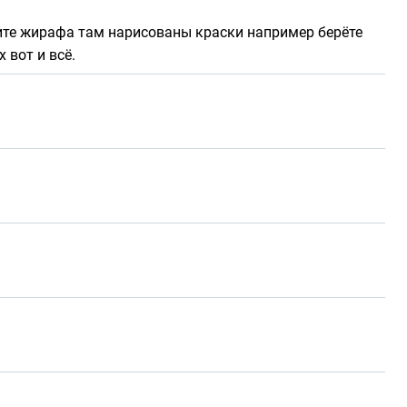
дите жирафа там нарисованы краски например берёте
 вот и всё.