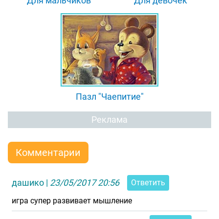
"Для мальчиков"
"Для девочек"
Пазл "Чаепитие"
Реклама
Комментарии
дашико
|
23/05/2017 20:56
Ответить
игра супер развивает мышление