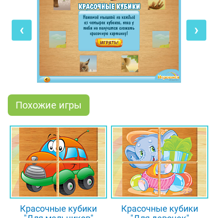
рисунок, необходимо поставить все кубики
правильной стороной. Для этого нужно
‹
›
переворачивать кубики, щёлкая по ним мышкой, и
если ты всё сделаешь правильно, то сразу же
перейдёшь к следующему уровню. А чтобы
узнать, какую именно картинку нужно собрать,
посмотри на подсказку вверху экрана.
Похожие игры
Красочные кубики
Красочные кубики