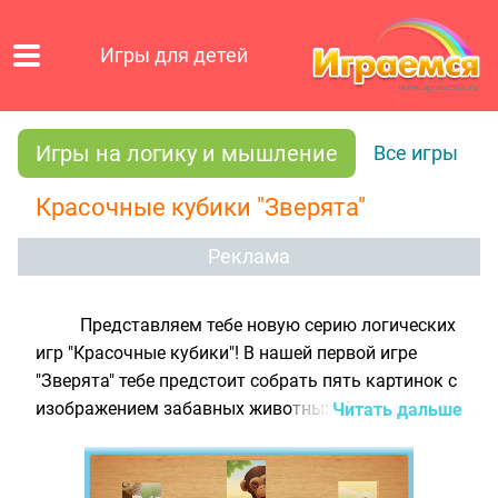
Игры для детей
Игры на логику и мышление
Все игры
Красочные кубики "Зверята"
Реклама
Представляем тебе новую серию логических
игр "Красочные кубики"! В нашей первой игре
"Зверята" тебе предстоит собрать пять картинок с
изображением забавных животных. А сейчас мы
Читать дальше
объясним тебе правила этой логической игры. На
одной стороне каждого кубика находится какая-
то часть картинки, и чтобы получить готовый