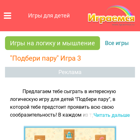
Игры для детей
Игры на логику и мышление
Все игры
"Подбери пару" Игра 3
Реклама
Предлагаем тебе сыграть в интересную
логическую игру для детей "Подбери пару", в
которой тебе предстоит проявить всю свою
сообразительность! В каждом из трёх уровней ты
Читать дальше
увидишь 8 кубиков, соединенных попарно. На
левом кубике уже нарисована картинка, а правый
пока еще пустой. Твоя задача - подобрать такую