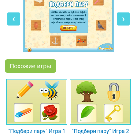
картинку на правом кубике, которая составит
логическую пару с картинкой на левом кубике.
‹
›
Для этого нужно просто щёлкать мышкой по
кубику до тех пор, пока не появится правильный
вариант. Помни, что в каждом уровне нужно
составить четыре правильные пары, чтобы
перейти к следующему заданию.
Похожие игры
"Подбери пару" Игра 1
"Подбери пару" Игра 2