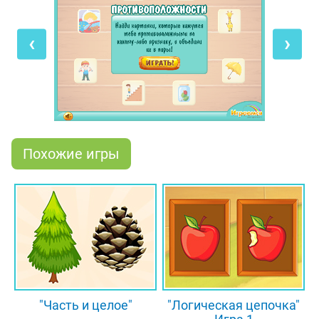
противоположные друг другу по какому-либо
признаку и объединить их в пары. Просто
‹
›
поочередно щёлкай по ним мышкой или
пальчиком, если играешь на телефоне. В итоге у
тебя должно получиться 12 пар.
Итак, испытай себя в нашей логической игре!
Проверь, сможешь ли ты найти пару для
большого слона, сладкого пирожного, сидящей в
Похожие игры
банке божьей коровки и других предметов.
Скорей запускай игру и покажи, на что ты
способен!
"Часть и целое"
"Логическая цепочка"