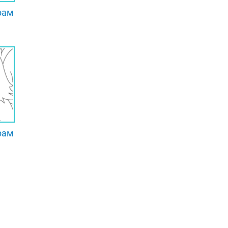
рам
рам