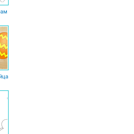
рам
йца