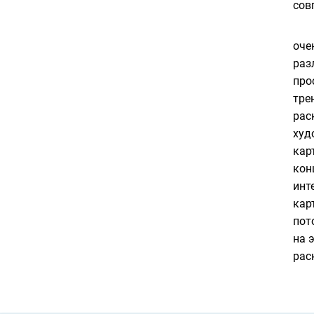
сов
оче
раз
про
тре
рас
худ
кар
кон
инт
кар
пот
на 
рас