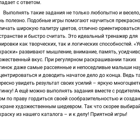
падает с ответом.
Выполнять такие задания не только любопытно и весело,
нь полезно. Подобные игры помогают научиться прекрасн
личать широкую палитру цветов, отлично ориентироваться
странстве и быстро считать. Это идеальный тренажер для
нировки как творческих, так и логических способностей. «
краски» развивают мышление, внимание, память, усидчиво
ожественный вкус. При регулярном раскрашивании таких
тинок даже самые рассеянные и непоседливые малыши на
центрироваться и доводить начатое дело до конца. Ведь т
ересно увидеть результат своих усилий – яркую многоцве
тинку! А ещё можно выполнять задания вместе с родителям
ом по праву гордиться своей сообразительностью и созд
экране художественным шедевром. Так что скорее выбира
краску из нашего каталога – и к делу! Приятной игры!