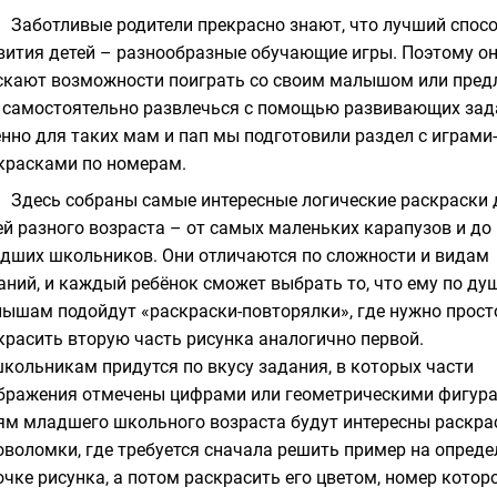
Заботливые родители прекрасно знают, что лучший спос
вития детей – разнообразные обучающие игры. Поэтому он
скают возможности поиграть со своим малышом или пред
 самостоятельно развлечься с помощью развивающих зад
нно для таких мам и пап мы подготовили раздел с играми-
красками по номерам.
Здесь собраны самые интересные логические
раскраски 
ей
разного возраста – от самых маленьких карапузов и до
дших школьников. Они отличаются по сложности и видам
аний, и каждый ребёнок сможет выбрать то, что ему по душ
ышам подойдут «раскраски-повторялки», где нужно прост
красить вторую часть рисунка аналогично первой.
кольникам придутся по вкусу задания, в которых части
бражения отмечены цифрами или геометрическими фигура
ям младшего школьного возраста будут интересны раскра
оволомки, где требуется сначала решить пример на опред
очке рисунка, а потом раскрасить его цветом, номер котор