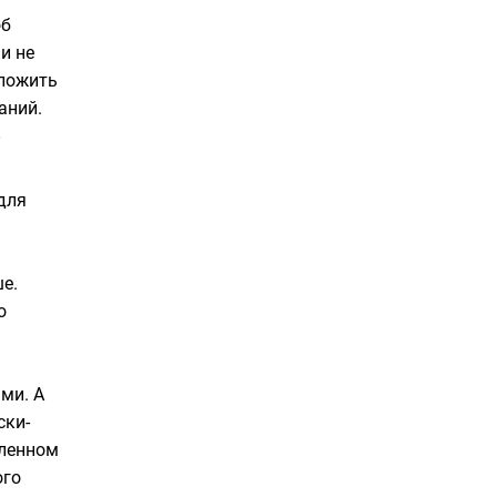
об
и не
ложить
аний.
для
е.
о
ми. А
ски-
еленном
ого