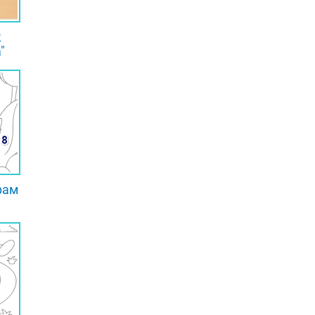
к
"
рам
"