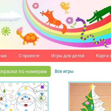
ная
О проекте
Игры для детей
Карта 
скраски по номерам
Все игры