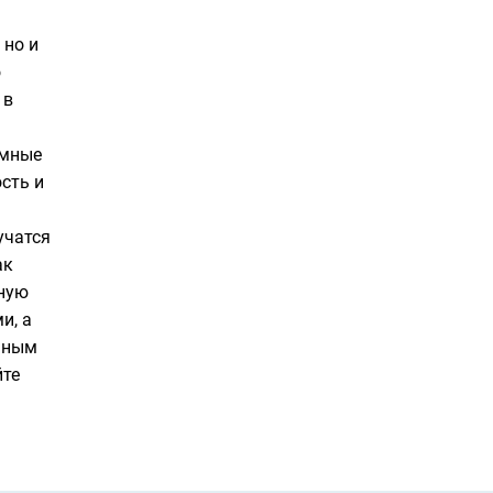
 но и
о
 в
Умные
сть и
учатся
ак
тную
и, а
анным
йте