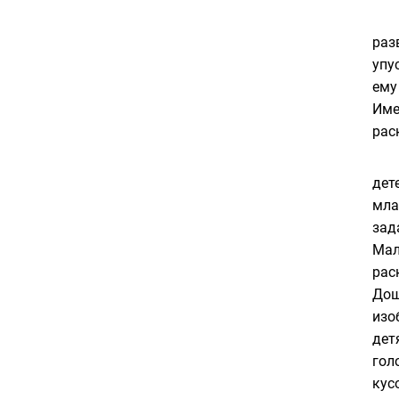
раз
упу
ему
Име
рас
дет
мла
зад
Мал
рас
Дош
изо
дет
гол
кус