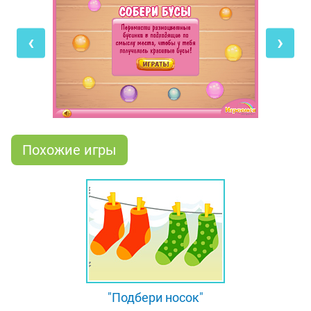
бусинок, и носить такое украшение никак нельзя.
Поэтому тебе нужно дополнить бусы
‹
›
подходящими по цвету шариками, перетягивая их
с помощью мышки в нужные места. Помни, что
бусы должны быть симметричными, то есть их
левая часть получится как бы зеркальным
отражением правой, - это поможет тебе правильно
выполнить все задания!
Похожие игры
"Подбери носок"