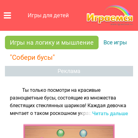
Игры для детей
Игры на логику и мышление
Все игры
"Собери бусы"
Реклама
Ты только посмотри на красивые
разноцветные бусы, состоящие из множества
блестящих стеклянных шариков! Каждая девочка
мечтает о таком роскошном украшении. Так
Читать дальше
почему же бусы, которые ты видишь в нашей
детской логической игре, никто не носит?
Правильно: на нитке не хватает нескольких