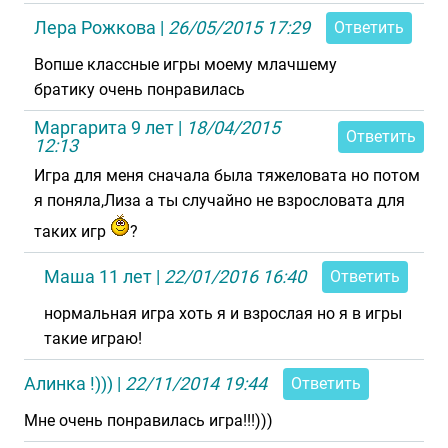
Лера Рожкова
|
26/05/2015 17:29
Ответить
Вопше классные игры моему млачшему
братику очень понравилась
Маргарита 9 лет
|
18/04/2015
Ответить
12:13
Игра для меня сначала была тяжеловата но потом
я поняла,Лиза а ты случайно не взрословата для
таких игр
?
Маша 11 лет
|
22/01/2016 16:40
Ответить
нормальная игра хоть я и взрослая но я в игры
такие играю!
Алинка !)))
|
22/11/2014 19:44
Ответить
Мне очень понравилась игра!!!)))