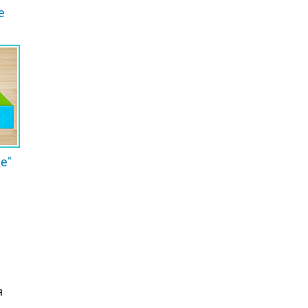
е
е"
я