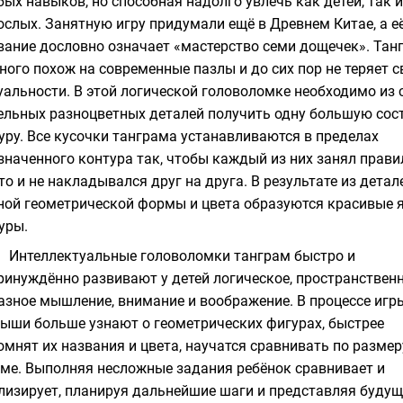
бых навыков, но способная надолго увлечь как детей, так и
ослых. Занятную игру придумали ещё в Древнем Китае, а е
вание дословно означает «мастерство семи дощечек». Тан
ного похож на современные пазлы и до сих пор не теряет с
уальности. В этой логической головоломке необходимо из 
ельных разноцветных деталей получить одну большую сос
уру. Все кусочки танграма устанавливаются в пределах
значенного контура так, чтобы каждый из них занял прави
то и не накладывался друг на друга. В результате из детал
ной геометрической формы и цвета образуются красивые 
гуры.
Интеллектуальные
головоломки танграм
быстро и
ринуждённо развивают у детей логическое, пространственн
азное мышление, внимание и воображение. В процессе игр
ыши больше узнают о геометрических фигурах, быстрее
омнят их названия и цвета, научатся сравнивать по размер
ме. Выполняя несложные задания ребёнок сравнивает и
лизирует, планируя дальнейшие шаги и представляя буду