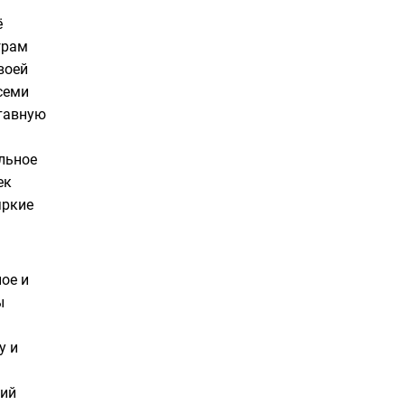
ё
грам
воей
семи
тавную
льное
ек
яркие
ое и
ы
у и
щий