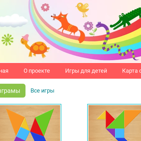
ная
О проекте
Игры для детей
Карта 
нграмы
Все игры