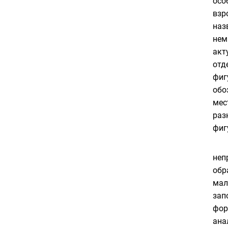
осо
взр
наз
нем
акт
отд
фиг
обо
мес
раз
фи
неп
обр
мал
зап
фор
ана