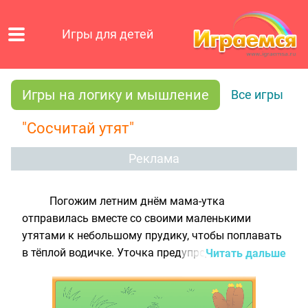
Игры для детей
Игры на логику и мышление
Все игры
"Сосчитай утят"
Реклама
Погожим летним днём мама-утка
отправилась вместе со своими маленькими
утятами к небольшому прудику, чтобы поплавать
в тёплой водичке. Уточка предупредила своих
Читать дальше
детишек, чтобы во время купания они не
отплывали далеко друг от друга и всегда
держались вместе. Но утята не послушались и