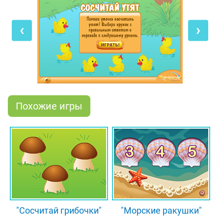
уплыли в разные стороны. Теперь мама-утка не
может сосчитать своих утят, и тебе предстоит
‹
›
помочь ей в этом! Сосчитай утят на картинке и
мышкой выбери правильный ответ из трёх
вариантов. Если ты умеешь считать до десяти, то
без труда посчитаешь утят и пройдёшь все
уровни!
Похожие игры
"Сосчитай грибочки"
"Морские ракушки"