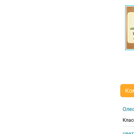
Ко
Оле
Клас
све