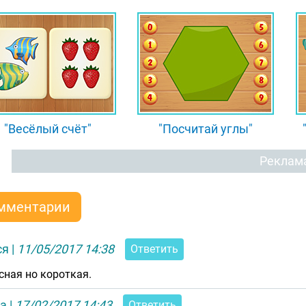
"Весёлый счёт"
"Посчитай углы"
Реклам
мментарии
ся
|
11/05/2017 14:38
Ответить
сная но короткая.
та
|
17/02/2017 14:43
Ответить