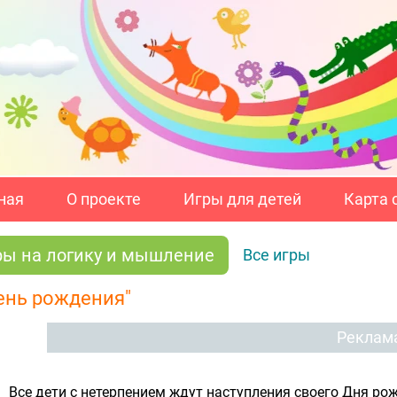
ная
О проекте
Игры для детей
Карта 
ры на логику и мышление
Все игры
ень рождения"
Реклам
Все дети с нетерпением ждут наступления своего Дня рож