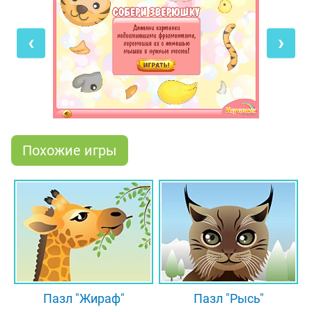
расположенные справа и снизу, на подходящие
места с помощью мышки. И как только все
‹
›
детальки встанут на свои места, ты сможешь
увидеть на картинке собранного тобой зверька!
Скорее же приступай к игре, если ты хочешь
полюбоваться картинками с изображением
милого тигрёнка, весёлой коровки и уточки с
утёнком!
Похожие игры
Пазл "Жираф"
Пазл "Рысь"