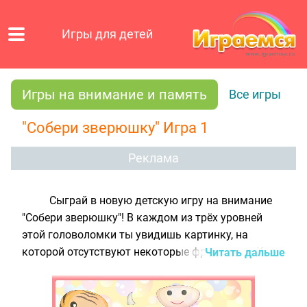
Игры для детей
Игры на внимание и память
Все игры
"Собери зверюшку" Игра 1
Реклама
Сыграй в новую детскую игру на внимание
"Собери зверюшку"! В каждом из трёх уровней
этой головоломки ты увидишь картинку, на
которой отсутствуют некоторые фрагменты. Как
Читать дальше
ты уже догадался, твоя задача - заполнить пустые
места на рисунке подходящими детальками. Для
этого нужно просто перетянуть кусочки картинки,