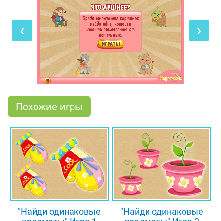
одна из картинок чем-то отличается от остальных.
Именно её тебе нужно отыскать и выбрать в
‹
›
качестве правильного ответа. Присмотрись к
каждой из картинок повнимательнее, и отличие
обязательно найдётся! А ещё в эту игру можно
играть на планшетах и мобильных телефонах - так
намного интереснее!
Похожие игры
"Найди одинаковые
"Найди одинаковые