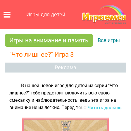
Игры для детей
Игры на внимание и память
Все игры
"Что лишнее?" Игра 3
Реклама
В нашей новой игре для детей из серии "Что
лишнее?" тебе предстоит включить всю свою
смекалку и наблюдательность, ведь эта игра на
внимание не из лёгких. Перед тобой на игровом
Читать дальше
поле расположены 12 картинок с изображением
милых зверюшек, которые на первый взгляд
кажутся совершенно одинаковыми. Но это не так: