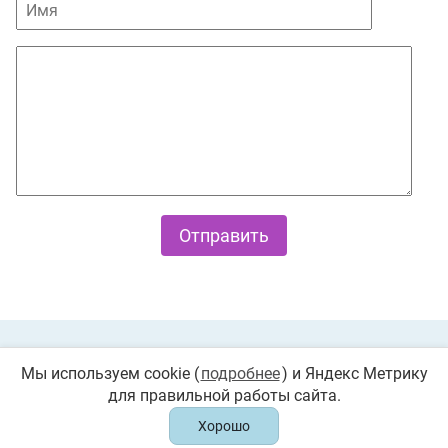
Private Policy
О cookies
Мы используем cookie (
подробнее
) и Яндекс Метрику
для правильной работы сайта.
© 2026 «Играемся». Все права защищены. Любое
копирование запрещено
Хорошо