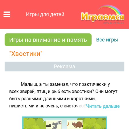
Игры для детей
Игры на внимание и память
Все игры
"Хвостики"
Реклама
Малыш, а ты замечал, что практически у
всех зверей, птиц и рыб есть хвостики? Они могут
быть разными: длинными и короткими,
пушистыми и не очень, с кисточкой или без, и,
Читать дальше
конечно же, совершенно разных цветов.
Например, у лисицы длинный и пушистый рыжий
хвост, а у свинки маленький розовый хвостик в