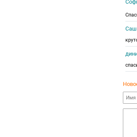
Софи
Спас
Саш
крут
дини
спас
Ново