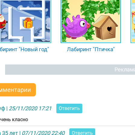
биринт "Новый год"
Лабиринт "Птичка"
Реклам
мментарии
уф
|
25/11/2020 17:21
Ответить
очень класно
 35 лет
|
07/11/2020 22:40
Ответить