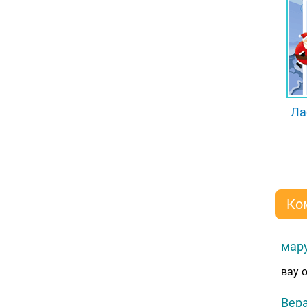
Ла
Ко
мар
вау 
Вера