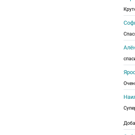
Крут
Соф
Спас
Алён
спас
Ярос
Очен
Наил
Супе
Доба