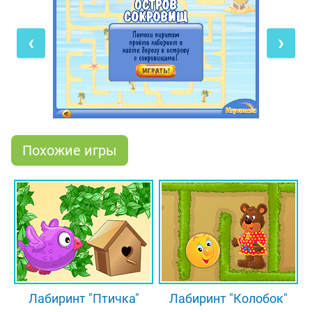
Но выход есть всегда! Помоги отважным
покорителям морей и океанов. Внимательно
‹
›
посмотри на картинку и постарайся отыскать
верный путь от корабля к острову. А затем
проведи по нему судно, управляя пальчиком или
мышкой. Будь осторожнее и постарайся не
попасть в тупик, где можно сесть на мель. Иначе
придётся возвращаться или тратить время на
починку повреждённого судна. Если всё сделаешь
Похожие игры
правильно, то совсем скоро дозорный пиратского
корабля увидит на горизонте сверкающий сундук
с сокровищами, а ты получишь звание самого
ловкого штурмана всех времен и народов. Так что
вперёд, на покорение лабиринта!
Лабиринт "Птичка"
Лабиринт "Колобок"