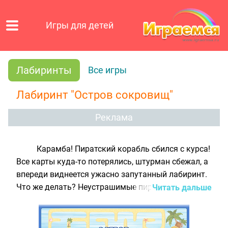
Игры для детей
Лабиринты
Все игры
Лабиринт "Остров сокровищ"
Реклама
Карамба! Пиратский корабль сбился с курса!
Все карты куда-то потерялись, штурман сбежал, а
впереди виднеется ужасно запутанный лабиринт.
Что же делать? Неустрашимые пираты совсем
Читать дальше
повесили нос, ведь так они никогда не достигнут
заветного острова с сокровищами.