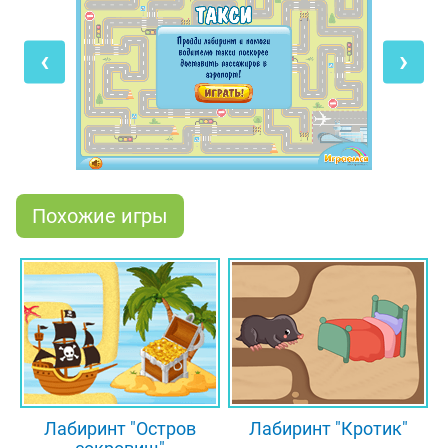
улицы которого – это настоящий лабиринт!
‹
›
Готов помочь растерявшемуся таксисту?
Тогда за дело! Сначала, как настоящий штурман,
внимательно присмотрись к значкам на карте
города. Светофоры и пешеходные переходы не
помешают движению к цели. А вот красный знак с
белой полосой «Въезд запрещён» лучше
объезжать стороной, чтобы не попасть в тупик.
Похожие игры
Иначе придётся возвращаться и терять
драгоценное время. Отыщи правильный путь от
дома до аэропорта в этой путанице перекрёстков
и пальчиком либо мышкой указывай дорогу
машинке такси. Поторопись – пассажиры
начинают нервничать, ведь скоро объявят
посадку на их самолёт!
Лабиринт "Остров
Лабиринт "Кротик"