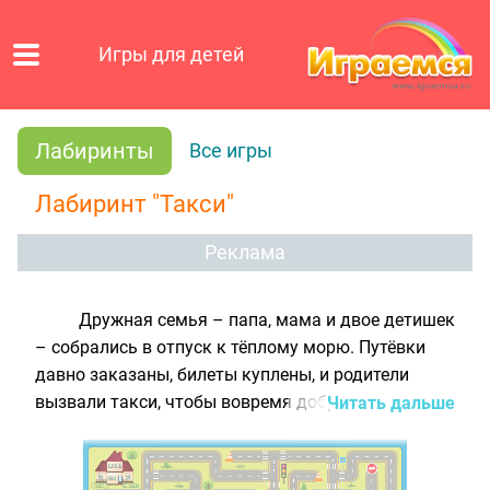
Игры для детей
Лабиринты
Все игры
Лабиринт "Такси"
Реклама
Дружная семья – папа, мама и двое детишек
– собрались в отпуск к тёплому морю. Путёвки
давно заказаны, билеты куплены, и родители
вызвали такси, чтобы вовремя добраться в
Читать дальше
аэропорт. Но тут возникла непредвиденная
сложность – приехал совсем неопытный
водитель. А ехать придётся через весь город,