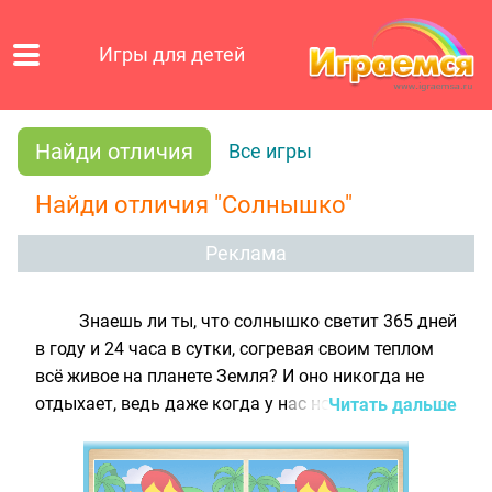
Игры для детей
Найди отличия
Все игры
Найди отличия "Солнышко"
Реклама
Знаешь ли ты, что солнышко светит 365 дней
в году и 24 часа в сутки, согревая своим теплом
всё живое на планете Земля? И оно никогда не
отдыхает, ведь даже когда у нас ночь, солнце все
Читать дальше
равно светит, только в другом полушарии! Нам
стало жалко трудолюбивое солнышко, и в этой
игре для детей на поиск отличий мы отправили