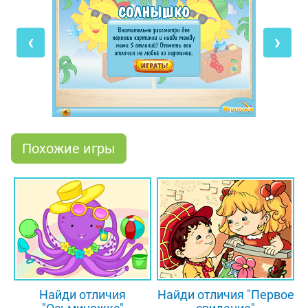
его в отпуск! Посмотри на две яркие, красочные
картинки и найди между ними 5 отличий. Щёлкая
‹
›
по ним мышкой на любой из картинок, ты
постепенно пройдешь всю игру. А потом сыграй в
другие игры
найди отличия для детей
на нашем
сайте!
Похожие игры
Найди отличия
Найди отличия "Первое