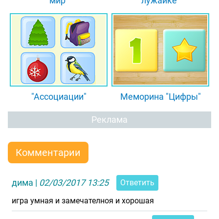
мир"
лужайке"
"Ассоциации"
Меморина "Цифры"
Реклама
Комментарии
дима
|
02/03/2017 13:25
Ответить
игра умная и замечателноя и хорошая