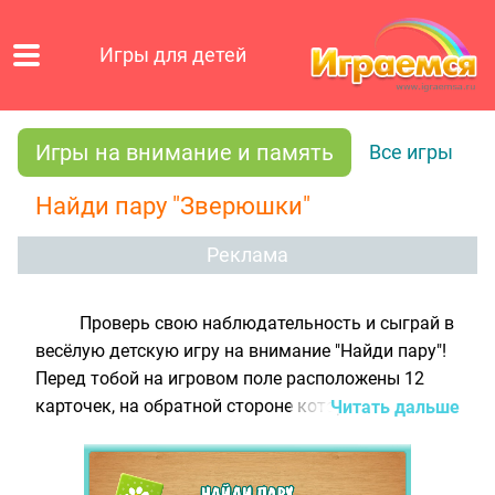
Игры для детей
Игры на внимание и память
Все игры
Найди пару "Зверюшки"
Реклама
Проверь свою наблюдательность и сыграй в
весёлую детскую игру на внимание "Найди пару"!
Перед тобой на игровом поле расположены 12
карточек, на обратной стороне которых
Читать дальше
изображены картинки шести животных. Каждый
зверёк - обезьянка, медвежонок, тигрёнок,
слонёнок, овечка и зебра нарисованы в двух