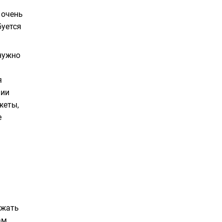
 очень
буется
нужно
я
нии
жеты,
е
ржать
ам