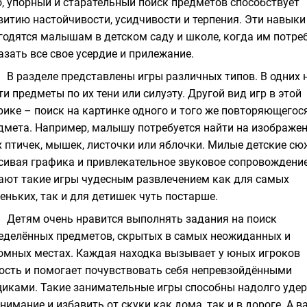
о, упорный и старательный поиск предметов способствует
витию настойчивости, усидчивости и терпения. Эти навыки
годятся малышам в детском саду и школе, когда им потре
азать все свое усердие и прилежание.
В разделе представлены игры различных типов. В одних 
ти предметы по их тени или силуэту. Другой вид игр в этой
рике – поиск на картинке одного и того же повторяющегос
дмета. Например, малышу потребуется найти на изображе
х птичек, мышек, листочки или яблочки. Милые детские сю
сивая графика и привлекательное звуковое сопровождени
ают такие игры чудесным развлечением как для самых
еньких, так и для детишек чуть постарше.
Детям очень нравится выполнять задания на поиск
еделённых предметов, скрытых в самых неожиданных и
омных местах. Каждая находка вызывает у юных игроков
ость и помогает почувствовать себя непревзойдёнными
иками. Такие занимательные игры способны надолго уде
внимание и избавить от скуки как дома, так и в дороге. А в