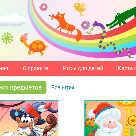
ная
О проекте
Игры для детей
Карта 
иск предметов
Все игры