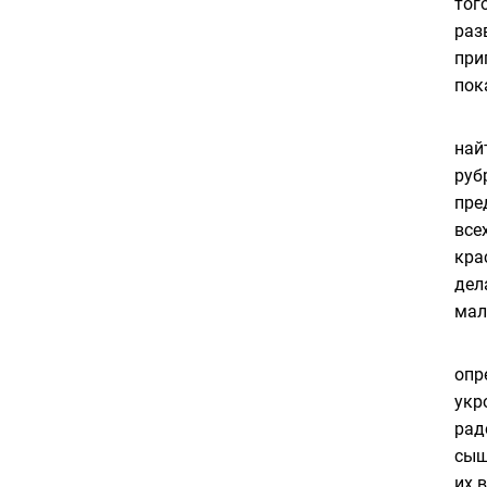
тог
раз
при
пок
най
руб
пре
все
кра
дел
мал
опр
укр
рад
сыщ
их 