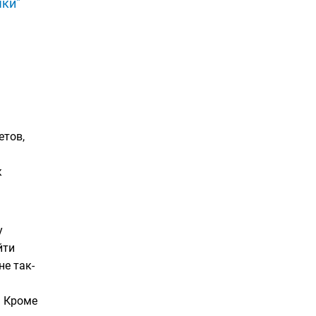
чки"
етов,
к
у
йти
не так-
. Кроме