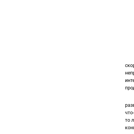
ско
неп
инт
про
раз
что
то 
кон