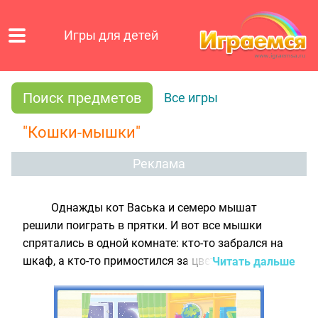
Игры для детей
Поиск предметов
Все игры
"Кошки-мышки"
Реклама
Однажды кот Васька и семеро мышат
решили поиграть в прятки. И вот все мышки
спрятались в одной комнате: кто-то забрался на
шкаф, а кто-то примостился за цветочным
Читать дальше
горшком. Мышки так хорошо спрятались, что
котик никак не может справиться в одиночку.
Внимательно посмотри на картинку и помоги коту