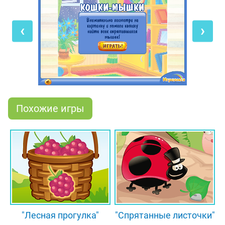
Ваське отыскать всех спрятавшихся мышек в
детской компьютерной игре на внимание "Кошки-
‹
›
мышки"! Наш милый котик будет очень
благодарен тебе за помощь. Итак, скорее начинай
играть в нашу красочную развивающую игру, а
после обязательно оставь свой комментарий!
Похожие игры
"Лесная прогулка"
"Спрятанные листочки"