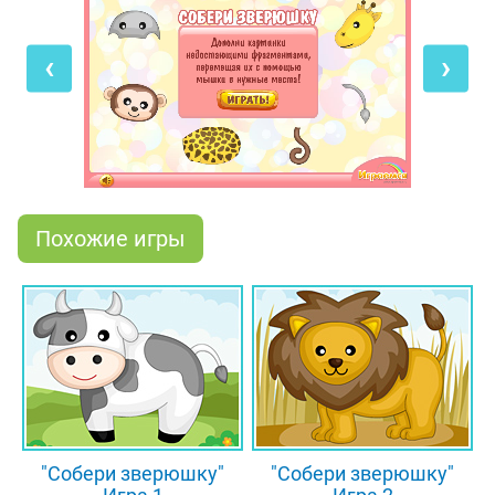
жирафов самая большая в мире шея, а бегемоты,
несмотря на свои огромные размеры, быстро
‹
›
бегают и даже умеют плавать! Хочешь
посмотреть на этих экзотических животных?
Тогда собери 3 картинки, на каждой из них
изображен один из африканских зверей!
Похожие игры
"Собери зверюшку"
"Собери зверюшку"