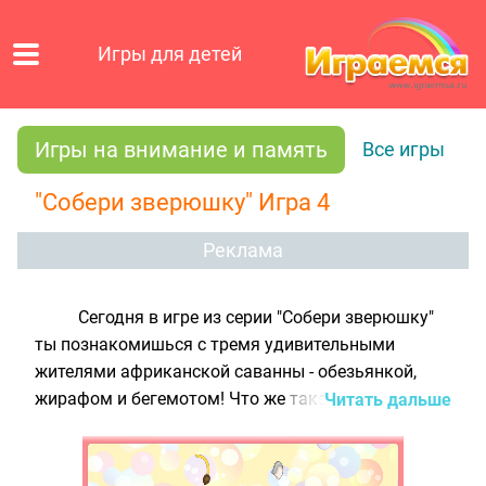
Игры для детей
Игры на внимание и память
Все игры
"Собери зверюшку" Игра 4
Реклама
Сегодня в игре из серии "Собери зверюшку"
ты познакомишься с тремя удивительными
жителями африканской саванны - обезьянкой,
жирафом и бегемотом! Что же такого в них
Читать дальше
необычного, спросишь ты? Обезьянки, например,
очень ловкие и проворные, поэтому без труда
могут забраться на самое высокое дерево. У