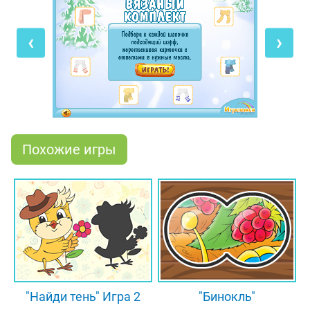
снеговика или построить крепость и устроить
настоящую битву. А ещё покататься на коньках и
‹
›
санках или просто полежать в снегу, изображая
«снежного ангела».
Осталось выбрать правильный наряд для
прогулки. Давай поиграем в интересную игру на
внимание. Тебе нужно составить комплекты из
шапочек и шарфиков, которые перепутались
Похожие игры
между собой. Переставь карточки в нижнем ряду,
чтобы они подходили к верхним. Присмотрись:
для каждой шапки есть шарф с таким же цветом
и рисунком. Как только увидишь пару, перетяни
нужный шарфик к шапочке мышкой или
пальчиком. Уверены, что ты справишься с
задачей в два счёта!
"Найди тень" Игра 2
"Бинокль"