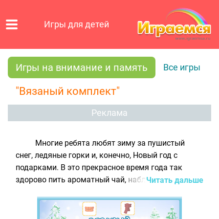
Игры для детей
Игры на внимание и память
Все игры
"Вязаный комплект"
Реклама
Многие ребята любят зиму за пушистый
снег, ледяные горки и, конечно, Новый год с
подарками. В это прекрасное время года так
здорово пить ароматный чай, наблюдая за
Читать дальше
волшебным танцем снежинок за окном. Но ещё
лучше одеться потеплее и отправиться на улицу.
Ведь там можно поиграть в снежки, слепить