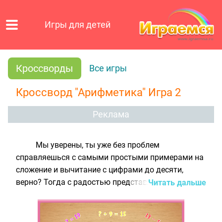
Игры для детей
Кроссворды
Все игры
Кроссворд "Арифметика" Игра 2
Реклама
Мы уверены, ты уже без проблем
справляешься с самыми простыми примерами на
сложение и вычитание с цифрами до десяти,
верно? Тогда с радостью представляем тебе наш
Читать дальше
очередной математический кроссворд! Он
получился чуточку сложнее - в это раз тебе
предстоит решить 24 арифметических примера с