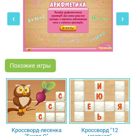
числами до двадцати.
‹
›
Обрати внимание, в самом начале игры
некоторые примеры невозможно решить, так как
в них не хватает чисел. Например, может
отсутствовать слагаемое и сумма или
уменьшаемое и вычитаемое число. Но по мере
решения примеров, в которых 2 числа уже
известны, пустые клеточки будут заполняться
Похожие игры
числами. В итоге можно будет разгадать
абсолютно весь кроссворд! Итак, скорее проверь,
сможешь ли ты справиться с заданием!
Кроссворд-лесенка
Кроссворд "12