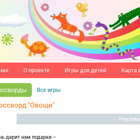
ная
О проекте
Игры для детей
Карта 
оссворды
Все игры
оссворд "Овощи"
Реклам
нь дарит нам подарки –