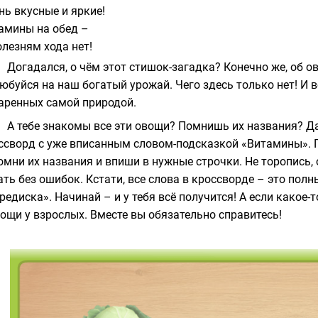
нь вкусные и яркие!
амины на обед –
олезням хода нет!
Догадался, о чём этот стишок-загадка? Конечно же, об о
юбуйся на наш богатый урожай. Чего здесь только нет! И 
аренных самой природой.
А тебе знакомы все эти овощи? Помнишь их названия? Д
ссворд с уже вписанным словом-подсказкой «Витамины». 
омни их названия и впиши в нужные строчки. Не торопись,
ать без ошибок. Кстати, все слова в кроссворде – это пол
«редиска». Начинай – и у тебя всё получится! А если како
ощи у взрослых. Вместе вы обязательно справитесь!