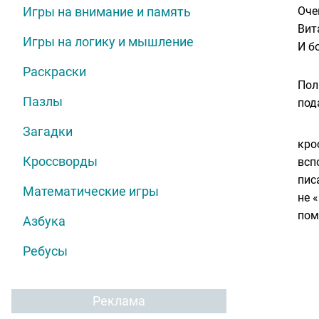
Игры на внимание и память
Оче
Вит
Игры на логику и мышление
И б
Раскраски
Пол
Пазлы
под
Загадки
кро
Кроссворды
всп
пис
Математические игры
не 
пом
Азбука
Ребусы
Реклама