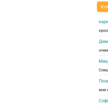
Ко
кар
крос
Дим
очен
Ми
Слиш
Поли
мне 
Софи