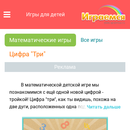
Игры для детей
Математические игры
Все игры
Цифра "Три"
Реклама
В математической детской игре мы
познакомимся с ещё одной новой цифрой -
тройкой! Цифра "три", как ты видишь, похожа на
две дуги, расположенных одна под другой. Не
Читать дальше
спеши переходить к следующему уровню,
рассмотри троечку внимательно, ведь во втором
задании тебе предстоит собрать картинку с её