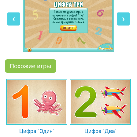
изображением. Нажимай мышкой на кубики,
чтобы поставить каждый из них в правильное
‹
›
положение. Получилось? Тогда тебя ждёт ещё
одна задачка - нужно посчитать маленьких утят,
плавающих в пруду. Щёлкай мышкой и по
очереди выбирай всех утят, чтобы узнать, сколько
же их изображено на картинке!
Похожие игры
Цифра "Один"
Цифра "Два"