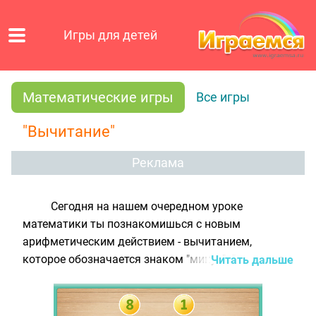
Игры для детей
Математические игры
Все игры
"Вычитание"
Реклама
Сегодня на нашем очередном уроке
математики ты познакомишься с новым
арифметическим действием - вычитанием,
которое обозначается знаком "минус". В отличие
Читать дальше
от сложения, при вычитании предметов их общее
количество не увеличивается, а наоборот,
уменьшается. Например, если на доске перед