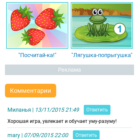
"Посчитай-ка!"
"Лягушка-попрыгушка"
Реклама
Комментарии
Миланья
|
13/11/2015 21:49
Ответить
Хорошая игра, увлекает и обучает уму-разуму!
mary
|
07/09/2015 22:00
Ответить