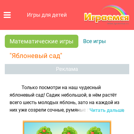
Игры для детей
Математические игры
Все игры
"Яблоневый сад"
Реклама
Только посмотри на наш чудесный
яблоневый сад! Садик небольшой, в нём растёт
всего шесть молодых яблонь, зато на каждой из
них уже созрели сочные, румяные плоды! Красные,
Читать дальше
жёлтые, зелёные - все они вкусные и сладкие, как
на подбор! А ты можешь сосчитать, сколько яблок
растёт на каждом дереве? Тогда эта интересная