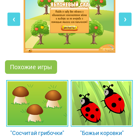
математическая игра для детей тебе по силам!
Твоя задача - найти деревья с одинаковым
‹
›
количеством яблок. Как только найдёшь две
такие яблони, сразу же выделяй их по очереди
щелчком мышки. Обрати внимание, что в каждом
уровне будет не одна пара таких деревьев, а
целых три, и тебе необходимо отыскать их все!
Похожие игры
"Сосчитай грибочки"
"Божьи коровки"