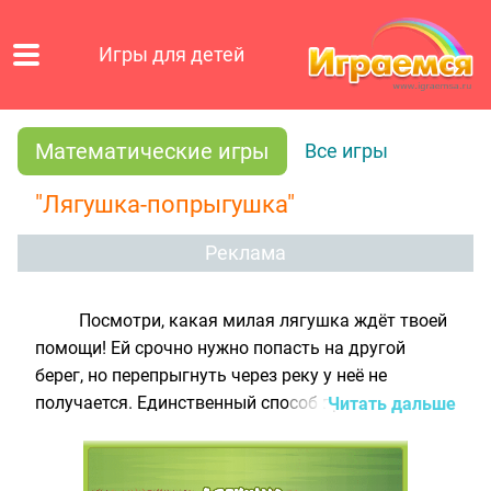
Игры для детей
Математические игры
Все игры
"Лягушка-попрыгушка"
Реклама
Посмотри, какая милая лягушка ждёт твоей
помощи! Ей срочно нужно попасть на другой
берег, но перепрыгнуть через реку у неё не
получается. Единственный способ преодолеть
Читать дальше
препятствие - это прыгать по пронумерованным
листикам кувшинки, плавающим на поверхности
воды. Сначала нужно прыгнуть на листочек с