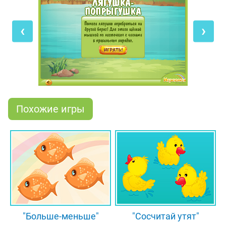
самой маленькой цифрой, а затем по порядку
дойти до самой большой. Но наша лягушка-
‹
›
попрыгушка не умеет считать, поэтому она не
знает, что обозначают цифры на листиках.
Вспомни порядковый счёт от 1 до 10 и помоги
лягушке! Как только она окажется на последнем
листе кувшинки, то с лёгкостью спрыгнет на берег
и поскачет по своим делам!
Похожие игры
"Больше-меньше"
"Сосчитай утят"