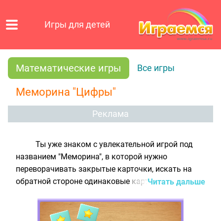
Игры для детей
Математические игры
Все игры
Меморина "Цифры"
Реклама
Ты уже знаком с увлекательной игрой под
названием "Меморина", в которой нужно
переворачивать закрытые карточки, искать на
обратной стороне одинаковые картинки и
Читать дальше
составлять из них пары? Эта игра прекрасно
тренирует память и внимание! Но с нашей
математической мемориной "Цифры" ты не