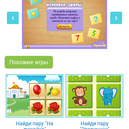
просто весело проведёшь время, но и заодно
подучишь цифры, что обязательно пригодится
‹
›
тебе в школе. Ведь под перевёрнутыми
карточками спрятаны изображения цифр от 0 до
9, причём каждая цифра встречается два раза.
Чтобы пройти игру, нужно по очереди составить
10 пар с одинаковыми цифрами!
Похожие игры
Найди пару "На
Найди пару