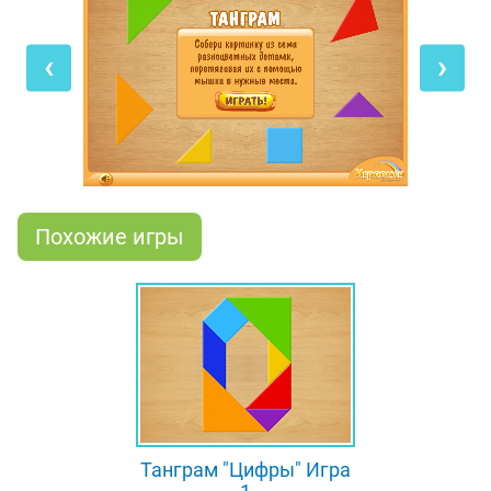
танграма не должен выходить за пределы
обозначенного контура. Если ты поставишь
‹
›
кусочек не в то место - не беда: он сразу же
вернётся на прежнюю позицию, и ты сможешь
попробовать ещё. Сыграв в эту математическую
игру, а также в первую игру серии, ты узнаешь все
10 арабских цифр, которые необходимы, чтобы
научиться считать!
Похожие игры
Танграм "Цифры" Игра