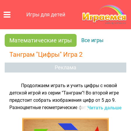
Игры для детей
Математические игры
Все игры
Танграм "Цифры" Игра 2
Реклама
Продолжаем играть и учить цифры с новой
детской игрой из серии "Танграм"! Во второй игре
предстоит собрать изображения цифр от 5 до 9.
Разноцветные геометрические фигуры нужно
Читать дальше
расположить внутри нарисованного силуэта так,
чтобы вся его область оказалась заполненной, но
в то же самое время ни один из уголков детальки