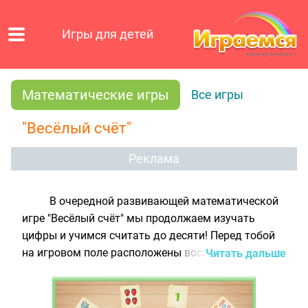
Игры для детей
Математические игры
Все игры
"Весёлый счёт"
Реклама
В очередной развивающей математической
игре "Весёлый счёт" мы продолжаем изучать
цифры и учимся считать до десяти! Перед тобой
на игровом поле расположены восемь карточек в
Читать дальше
два ряда: на верхних карточках нарисованы
различные предметы, а на нижних - цифры. Для
каждой карточки из верхнего ряда тебе