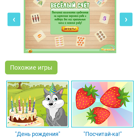
необходимо подобрать число, соответствующее
количеству нарисованных на ней предметов.
‹
›
Конечно же, чтобы сделать правильный выбор,
сначала нужно посчитать предметы на карточках.
Если у тебя возникнут трудности, составляй пары,
начиная с хорошо известных тебе цифр:
правильно выбранные карточки будут исчезать с
игрового поля, и пройти игру будет легче!
Похожие игры
"День рождения"
"Посчитай-ка!"