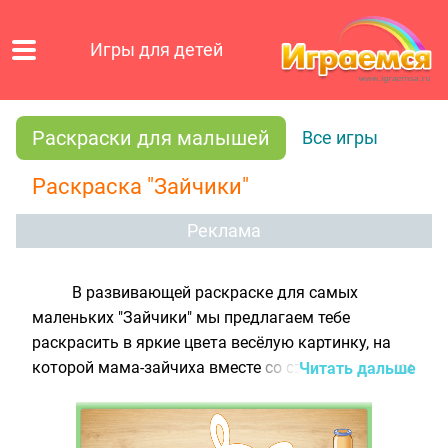
Игры для детей
Раскраски для малышей
Все игры
Раскраска "Зайчики"
Реклама
В развивающей раскраске для самых
маленьких "Зайчики" мы предлагаем тебе
раскрасить в яркие цвета весёлую картинку, на
которой мама-зайчиха вместе со своим малышом
Читать дальше
читают букварь. Справиться с этим заданием
тебе поможет палитра с красками, состоящая из
четырёх подходящих к картинке цветов, а также