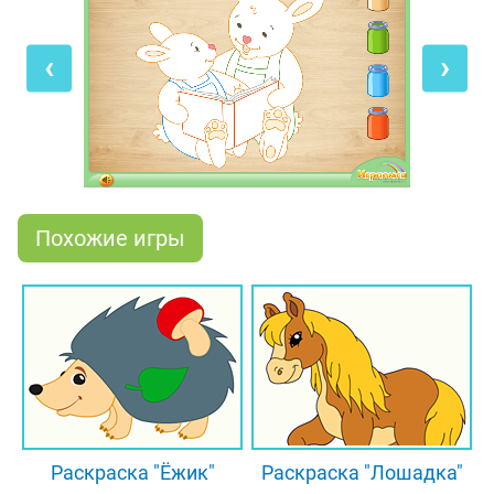
специальная кисточка. Щёлкай мышкой по
баночке с краской и один за одним раскрашивай
‹
›
участки на картинке. Обрати внимание, что
контур каждого участка отличается по цвету: это
поможет тебе определиться с выбором
правильного оттенка.
Похожие игры
Раскраска "Ёжик"
Раскраска "Лошадка"