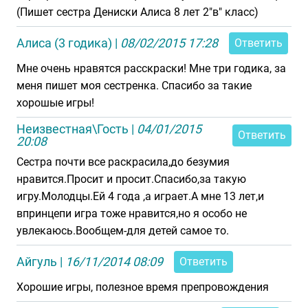
(Пишет сестра Дениски Алиса 8 лет 2"в" класс)
Алиса (3 годика)
|
08/02/2015 17:28
Ответить
Мне очень нравятся расскраски! Мне три годика, за
меня пишет моя сестренка. Спасибо за такие
хорошые игры!
Неизвестная\Гость
|
04/01/2015
Ответить
20:08
Сестра почти все раскрасила,до безумия
нравится.Просит и просит.Спасибо,за такую
игру.Молодцы.Ей 4 года ,а играет.А мне 13 лет,и
впринцепи игра тоже нравится,но я особо не
увлекаюсь.Вообщем-для детей самое то.
Айгуль
|
16/11/2014 08:09
Ответить
Хорошие игры, полезное время препровождения