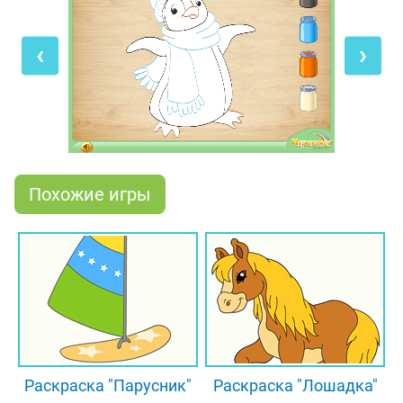
эту милую картинку в яркие цвета, которые ты
найдёшь в баночках с краской. Просто выбери
‹
›
нужный цвет с помощью мышки, а затем нажми
на область рисунка, которую хочешь раскрасить.
Обрати внимание на контуры картинки: их цвета
подскажут тебе, как правильно раскрасить
нашего пингвинёнка!
Похожие игры
Раскраска "Парусник"
Раскраска "Лошадка"