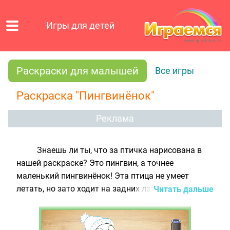
Игры для детей
Раскраски для малышей
Все игры
Раскраска "Пингвинёнок"
Реклама
Знаешь ли ты, что за птичка нарисована в
нашей раскраске? Это пингвин, а точнее
маленький пингвинёнок! Эта птица не умеет
летать, но зато ходит на задних лапках как
Читать дальше
человек! Наш пингвинёнок живет в Антарктиде,
где круглый год стоит зима, поэтому он носит
шапку с шарфиком, чтобы не заболеть. Раскрась