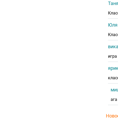
Тан
Классно
Юля 
Клас
вик
игра
ярик
клас
ми
ага
Ново