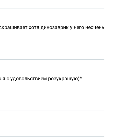
аскрашивает хотя динозаврик у него неочень
о я с удовольствием розукрашую)*