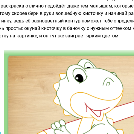
 раскраска отлично подойдёт даже тем малышам, которые
тому скорее бери в руки волшебную кисточку и начинай р
тинку, ведь её разноцветный контур поможет тебе определ
нь просты: окунай кисточку в баночку с нужным оттенком
стку на картинке, и он тут же заиграет ярким цветом!