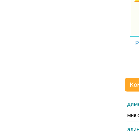
Р
Ко
дима
мне 
алин