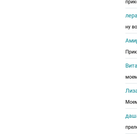
прик
лера
ну в
Ами
Прик
Вит
моем
Лиза
Моем
даш
прел