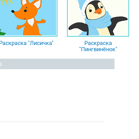
Раскраска "Лисичка"
Раскраска
"Пингвинёнок"
а