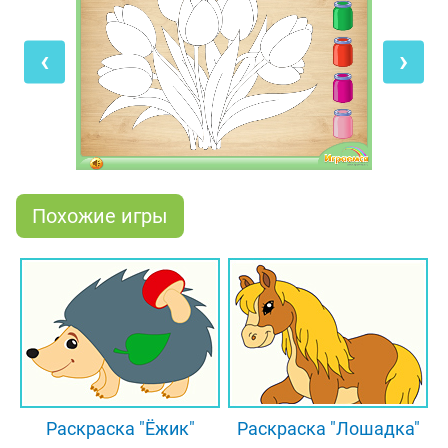
наступит праздник 8 марта, а значит, букет из
прекрасных тюльпанов может стать отличным
‹
›
поздравлением с этим весенним праздником.
Раскрасить нашу картинку с цветочками можно
не только на компьютере, но также на планшете и
мобильном телефоне, где рисунок можно оживить
одним прикосновением пальчика!
Похожие игры
Раскраска "Ёжик"
Раскраска "Лошадка"