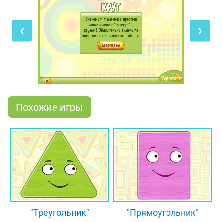
обучающей игры! В начале ты встретишься с
главным героем презентации - Кругом. Рассмотри
‹
›
его внимательно и постарайся запомнить, как он
выглядит, потому что в следующих уровнях тебе
нужно будет выделить круги среди других
геометрических фигур, а также найти предметы
круглой формы. И обязательно включи звук, так
как все задания озвучены приятным голосом.
Похожие игры
"Треугольник"
"Прямоугольник"