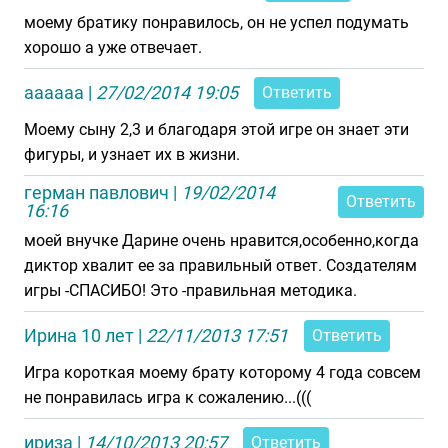
моему братику понравилось, он не успел подумать
хорошо а уже отвечает.
аааааа
|
27/02/2014 19:05
Ответить
Моему сыну 2,3 и благодаря этой игре он знает эти
фигуры, и узнает их в жизни.
герман павлович
|
19/02/2014
Ответить
16:16
моей внучке Дарине очень нравится,особенно,когда
диктор хвалит ее за правильный ответ. Создателям
игры -СПАСИБО! Это -правильная методика.
Ирина 10 лет
|
22/11/2013 17:51
Ответить
Игра короткая моему брату которому 4 года совсем
не понравилась игра к сожалению...(((
ириза
|
14/10/2013 20:57
Ответить