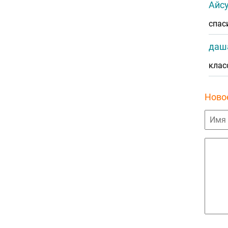
Айс
спаси
даш
клас
Ново