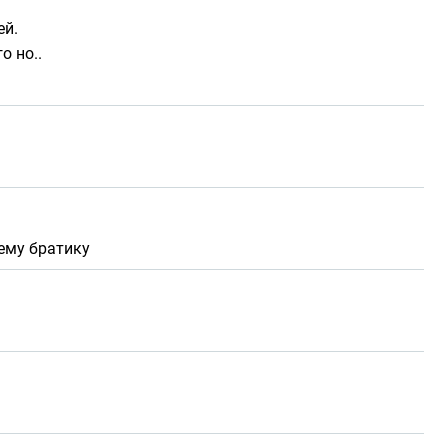
ей.
о но..
ему братику