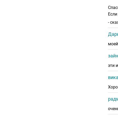
Спас
Если
- ск
Дар
моей
зай
эти 
вик
Хоро
рад
очен