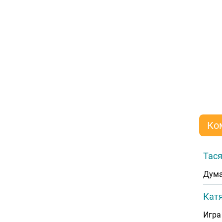
Ко
Тася
Дума
Катя
Игра