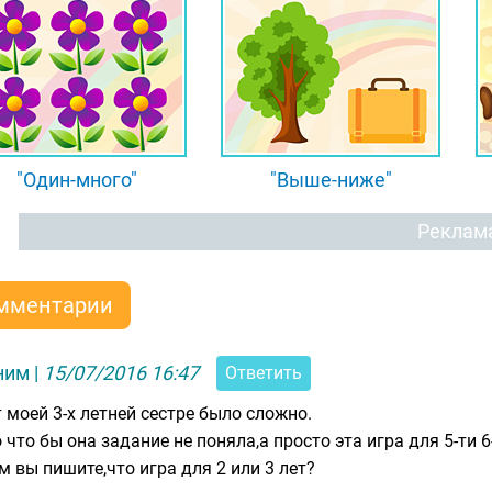
"Один-много"
"Выше-ниже"
Реклам
мментарии
ним
|
15/07/2016 16:47
Ответить
т моей 3-х летней сестре было сложно.
 что бы она задание не поняла,а просто эта игра для 5-ти 6-
м вы пишите,что игра для 2 или 3 лет?