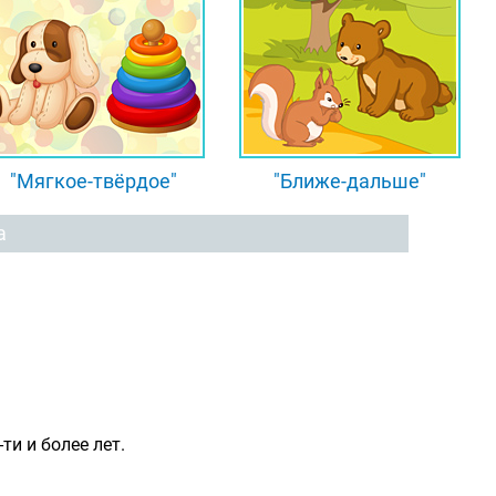
"Мягкое-твёрдое"
"Ближе-дальше"
а
ти и более лет.