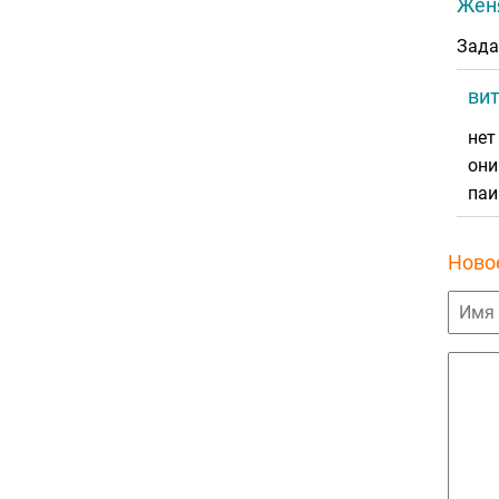
Жен
Зада
вит
нет
они
паи
Ново