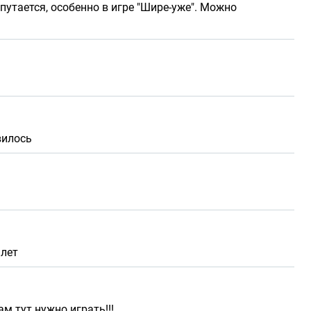
путается, особенно в игре "Шире-уже". Можно
вилось
 лет
м тут нужно играть!!!