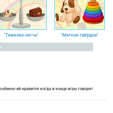
"Тяжелее-легче"
"Мягкое-твёрдое"
а
собенно ей нравится когда в конце игры говорят