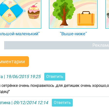
ольшой-маленький"
"Выше-ниже"
Реклам
мментарии
га
|
19/06/2015 19:25
Ответить
 сетрёнке очень понравилось ,для детишек очень хорошо,о
одец!''
фтина
|
09/12/2014 12:14
Ответить