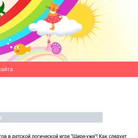
сайта
а
 в детской логической игре "Шире-уже"! Как следует