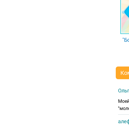
"Б
Ко
Оль
Моей
''мол
але