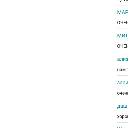
МА
ОЧЕН
МИ
ОЧЕ
али
нам 
зар
очен
даш
хоро