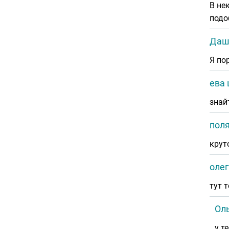
В не
подо
Даш
Я пора
ева
знай
поля
крут
олег
тут 
Ол
у т