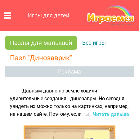
Игры для детей
Пазлы для малышей
Все игры
Пазл "Динозаврик"
Реклама
Давным-давно по земле ходили
удивительные создания - динозавры. Но сегодня
увидеть их можно только на картинках, например,
на нашем сайте. Поэтому, если ты хочешь
Читать дальше
познакомиться с этим животным, вымершим
миллионы лет назад, сыграй в онлайн игру для
малышей - собери весёлую картинку с