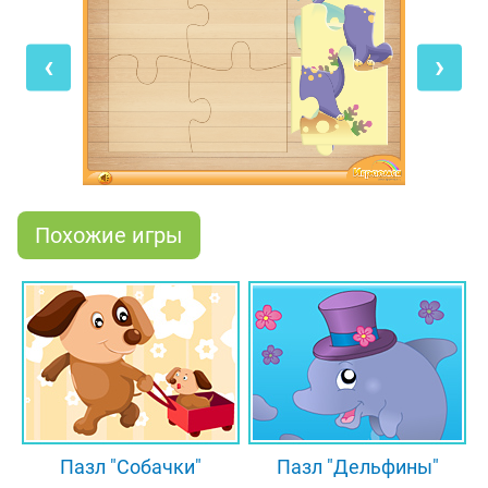
изображением динозаврика! Для этого тебе
необходимо по очереди мышкой переместить
‹
›
каждый из четырёх кусочков в нужное место на
белом поле. Если твой выбор окажется верным,
ты услышишь подтверждающий звук, и кусочек
пазла закрепится в своей ячейке. Как только все
детальки станут на свои места, ты сможешь
увидеть целую картинку!
Похожие игры
Пазл "Собачки"
Пазл "Дельфины"